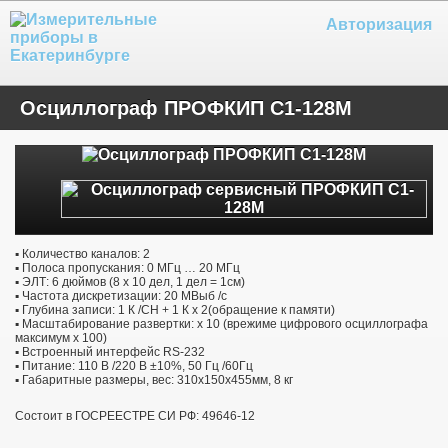
Авторизация
Осциллограф ПРОФКИП С1-128М
▪ Количество каналов: 2
▪ Полоса пропускания: 0 МГц … 20 МГц
▪ ЭЛТ: 6 дюймов (8 х 10 дел, 1 дел = 1см)
▪ Частота дискретизации: 20 МВыб /с
▪ Глубина записи: 1 К /CH + 1 К х 2(обращение к памяти)
▪ Масштабирование развертки: х 10 (врежиме цифрового осциллографа
максимум х 100)
▪ Встроенный интерфейс RS-232
▪ Питание: 110 В /220 В ±10%, 50 Гц /60Гц
▪ Габаритные размеры, вес: 310х150х455мм, 8 кг
Состоит в
ГОСРЕЕСТРЕ СИ РФ: 49646-12