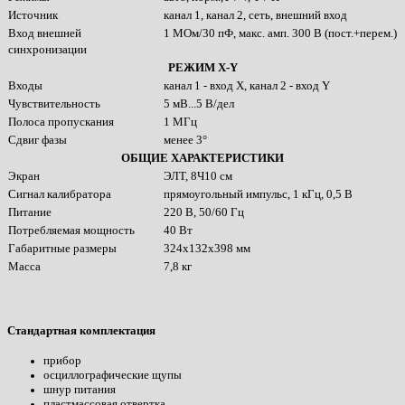
Источник
канал 1, канал 2, сеть, внешний вход
Вход внешней
1 МОм/30 пФ, макс. амп. 300 В (пост.+перем.)
синхронизации
РЕЖИМ X-Y
Входы
канал 1 - вход X, канал 2 - вход Y
Чувствительность
5 мВ...5 В/дел
Полоса пропускания
1 МГц
Сдвиг фазы
менее 3°
ОБЩИЕ ХАРАКТЕРИСТИКИ
Экран
ЭЛТ, 8Ч10 см
Сигнал калибратора
прямоугольный импульс, 1 кГц, 0,5 В
Питание
220 В, 50/60 Гц
Потребляемая мощность
40 Вт
Габаритные размеры
324х132х398 мм
Масса
7,8 кг
Стандартная комплектация
прибор
осциллографические щупы
шнур питания
пластмассовая отвертка