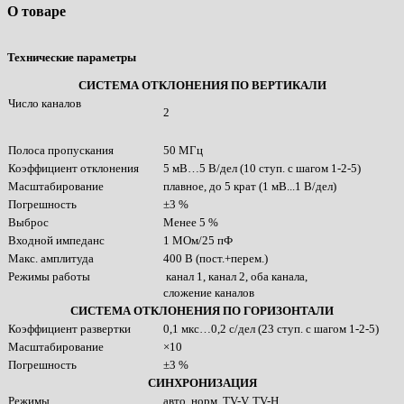
О товаре
Технические параметры
СИСТЕМА ОТКЛОНЕНИЯ ПО ВЕРТИКАЛИ
Число каналов
2
Полоса пропускания
50 МГц
Коэффициент отклонения
5 мВ…5 В/дел (10 ступ. с шагом 1-2-5)
Масштабирование
плавное, до 5 крат (1 мВ...1 В/дел)
Погрешность
±3 %
Выброс
Менее 5 %
Входной импеданс
1 МОм/25 пФ
Макс. амплитуда
400 В (пост.+перем.)
Режимы работы
канал 1, канал 2, оба канала,
сложение каналов
СИСТЕМА ОТКЛОНЕНИЯ ПО ГОРИЗОНТАЛИ
Коэффициент развертки
0,1 мкс…0,2 с/дел (23 ступ. с шагом 1-2-5)
Масштабирование
×10
Погрешность
±3 %
СИНХРОНИЗАЦИЯ
Режимы
авто, норм.,TV-V, TV-H