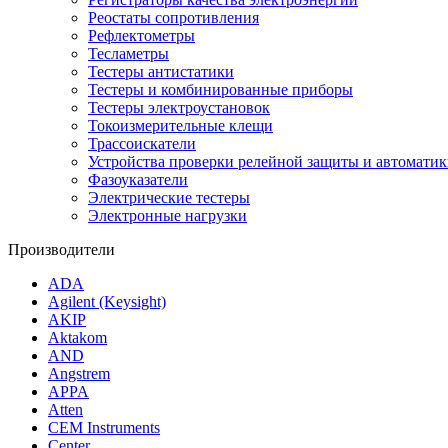
Реостаты сопротивления
Рефлектометры
Тесламетры
Тестеры антистатики
Тестеры и комбинированные приборы
Тестеры электроустановок
Токоизмерительные клещи
Трассоискатели
Устройства проверки релейной защиты и автоматик
Фазоуказатели
Электрические тестеры
Электронные нагрузки
Производители
ADA
Agilent (Keysight)
AKIP
Aktakom
AND
Angstrem
APPA
Atten
CEM Instruments
Center