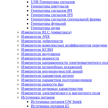
USB Генераторы сигналов
Генераторы импульсов
Генераторы сигналов ВЧ
Генераторы сигналов НЧ
Генераторы сигналов специальной формы
Генераторы функций
Генераторы шума
Измерители RLC (иммитанса)
Измерители АЧХ
Измерители добротности
Измерители комплексных коэффициентов передачи
Измерители КСВН
Измерители модуляции
Измерители мощности
Измерители напряженности электромагнитного по
Измерители нелинейных искажений
Измерители неоднородностей линий
Измерители параметров антенн
Измерители параметров полупроводников
Измерители разности фаз
Измерители шумовых характеристик
Измерители электрического и магнитного поля
Источники питания
Источники питания GW Instek
Источники питания Б5