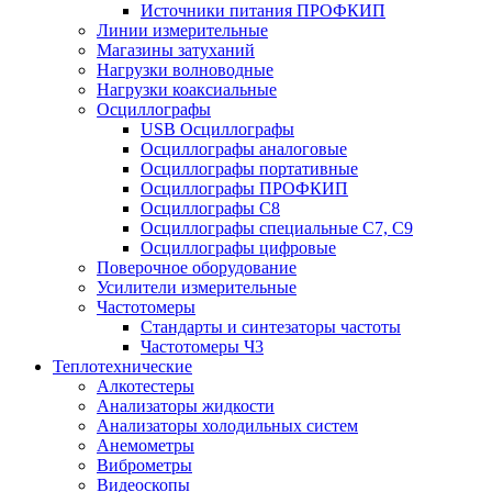
Источники питания ПРОФКИП
Линии измерительные
Магазины затуханий
Нагрузки волноводные
Нагрузки коаксиальные
Осциллографы
USB Осциллографы
Осциллографы аналоговые
Осциллографы портативные
Осциллографы ПРОФКИП
Осциллографы С8
Осциллографы специальные С7, С9
Осциллографы цифровые
Поверочное оборудование
Усилители измерительные
Частотомеры
Стандарты и синтезаторы частоты
Частотомеры Ч3
Теплотехнические
Алкотестеры
Анализаторы жидкости
Анализаторы холодильных систем
Анемометры
Виброметры
Видеоскопы