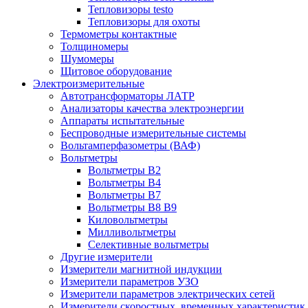
Тепловизоры testo
Тепловизоры для охоты
Термометры контактные
Толщиномеры
Шумомеры
Щитовое оборудование
Электроизмерительные
Автотрансформаторы ЛАТР
Анализаторы качества электроэнергии
Аппараты испытательные
Беспроводные измерительные системы
Вольтамперфазометры (ВАФ)
Вольтметры
Вольтметры В2
Вольтметры В4
Вольтметры В7
Вольтметры В8 В9
Киловольтметры
Милливольтметры
Селективные вольтметры
Другие измерители
Измерители магнитной индукции
Измерители параметров УЗО
Измерители параметров электрических сетей
Измерители скоростных, временных характеристик 