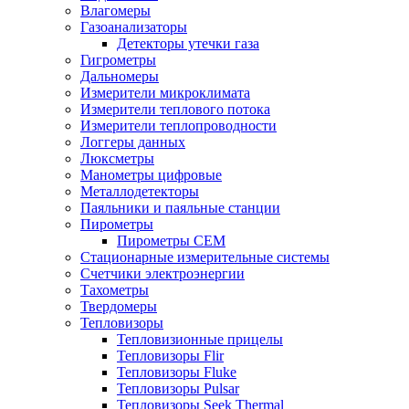
Влагомеры
Газоанализаторы
Детекторы утечки газа
Гигрометры
Дальномеры
Измерители микроклимата
Измерители теплового потока
Измерители теплопроводности
Логгеры данных
Люксметры
Манометры цифровые
Металлодетекторы
Паяльники и паяльные станции
Пирометры
Пирометры CEM
Стационарные измерительные системы
Счетчики электроэнергии
Тахометры
Твердомеры
Тепловизоры
Тепловизионные прицелы
Тепловизоры Flir
Тепловизоры Fluke
Тепловизоры Pulsar
Тепловизоры Seek Thermal