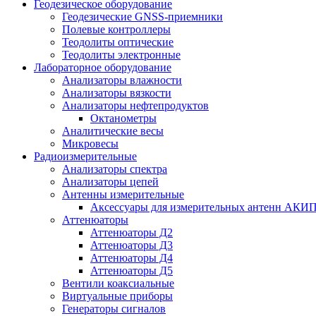
Геодезическое оборудование
Геодезические GNSS-приемники
Полевые контроллеры
Теодолиты оптические
Теодолиты электронные
Лабораторное оборудование
Анализаторы влажности
Анализаторы вязкости
Анализаторы нефтепродуктов
Октанометры
Аналитические весы
Микровесы
Радиоизмерительные
Анализаторы спектра
Анализаторы цепей
Антенны измерительные
Аксессуары для измерительных антенн АКИ
Аттенюаторы
Аттенюаторы Д2
Аттенюаторы Д3
Аттенюаторы Д4
Аттенюаторы Д5
Вентили коаксиальные
Виртуальные приборы
Генераторы сигналов