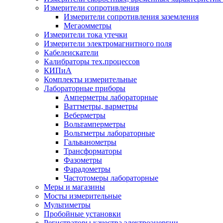
Измерители сопротивления
Измерители сопротивления заземления
Мегаомметры
Измерители тока утечки
Измерители электромагнитного поля
Кабелеискатели
Калибраторы тех.процессов
КИПиА
Комплекты измерительные
Лабораторные приборы
Амперметры лабораторные
Ваттметры, варметры
Веберметры
Вольтамперметры
Вольтметры лабораторные
Гальванометры
Трансформаторы
Фазометры
Фарадометры
Частотомеры лабораторные
Меры и магазины
Мосты измерительные
Мультиметры
Пробойные установки
Регистраторы качества электроэнергии