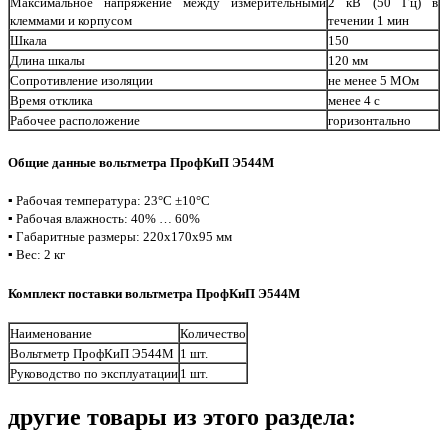
Максимальное напряжение между измерительными
2 кВ (50 Гц) в
клеммами и корпусом
течении 1 мин
Шкала
150
Длина шкалы
120 мм
Сопротивление изоляции
не менее 5 МОм
Время отклика
менее 4 с
Рабочее расположение
горизонтально
Общие данные вольтметра ПрофКиП Э544М
▪ Рабочая температура: 23°С ±10°С
▪ Рабочая влажность: 40% … 60%
▪ Габаритные размеры: 220х170х95 мм
▪ Вес: 2 кг
Комплект поставки вольтметра ПрофКиП Э544М
Наименование
Количество
Вольтметр ПрофКиП Э544М
1 шт.
Руководство по эксплуатации
1 шт.
другие товары из этого раздела: