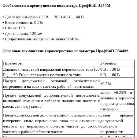
Особенности и преимущества вольтметра ПрофКиП Э544М
▪ Диапазон измерения: 0 В … 30 В /0 В … 60 В
▪ Класс точности: 0.5%
▪ Шкала: 150
▪ Длина шкалы: 120 мм
▪ Сопротивление изоляции: не менее 5 МОм
Основные технические характеристики вольтметра ПрофКиП Э544М
Параметры
Значения
Диапазон измерений напряжений переменного тока (50
0 В … 30 В
Гц … 60 Гц) и напряжения постоянного тока
0 В … 60 В
Предел допускаемой основной относительной
±0.5%
погрешности на всех отметках рабочей части шкалы
менее ±0.25% от
Предел допускаемой дополнительной погрешности,
величины верхнего
вызванной изменением рабочего положения, наклона к
предела диапазона
плоскости под углом 5°
измерений
Предел допускаемой дополнительной погрешности при
равен пределу
измерении силы переменного тока при отклонении
допускаемой
частоты от нормальной области частот до любой
основной
частоты в рабочей области частот
погрешности