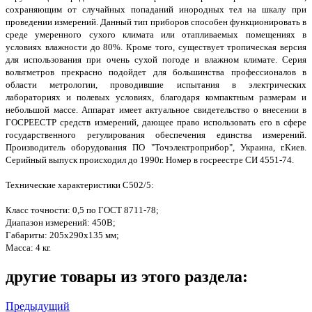
сохраняющим от случайных попаданий инородных тел на шкалу при
проведении измерений. Данный тип приборов способен функционировать в
среде умеренного сухого климата или отапливаемых помещениях в
условиях влажности до 80%. Кроме того, существует тропическая версия
для использования при очень сухой погоде и влажном климате. Серия
вольтметров прекрасно подойдет для большинства профессионалов в
области метрологии, проводившие испытания в электрических
лабораториях и полевых условиях, благодаря компактным размерам и
небольшой массе. Аппарат имеет актуальное свидетельство о внесении в
ГОСРЕЕСТР средств измерений, дающее право использовать его в сфере
государственного регулирования обеспечения единства измерений.
Производитель оборудования ПО "Точэлектроприбор", Украина, г.Киев.
Серийный выпуск происходил до 1990г. Номер в госреестре СИ 4551-74.
Технические характеристики С502/5:
Класс точности: 0,5 по ГОСТ 8711-78;
Диапазон измерений: 450В;
Габариты: 205х290х135 мм;
Масса: 4 кг.
другие товары из этого раздела:
Предыдущий