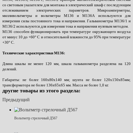
со световым указателем для монтажа в электрический шкаф с последующим
отслеживанием электрических параметров. Микроамперметры,
милливольтметры и вольтметры М136 и М136А используются для
измерения силы постоянного тока и напряжения. Гальванометры М136/1 и
М136/2
используются
для измерения тока и напряжения нулевым методом.
М136 способен функционировать при температуре окружающего воздуха
от минус 10 до +60° С и относительной влажности до 95% при температуре
+30° С.
Технические характеристики М136:
Длина шкалы не менее 120 мм, шкала гальванометра разделена на 120
делений.
Габариты: не более 160х80х140 мм; шунта не более 120х150х85мм;
трансформатора не более 136х65х65 мм. Масса
не более 1,0 кг.
другие товары из этого раздела:
Предыдущий
Вольтметр стрелочный Д567