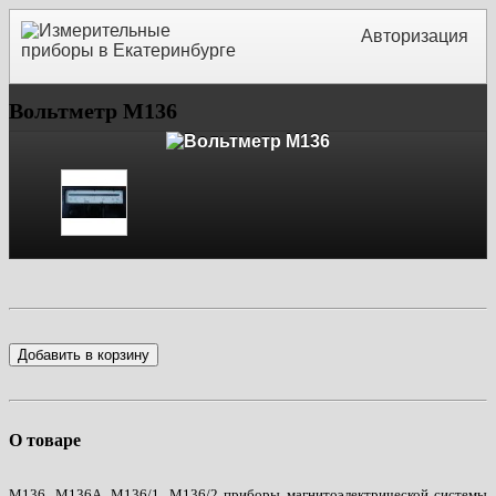
Авторизация
Вольтметр М136
Добавить в корзину
О товаре
М136, М136А, М136/1, М136/2 приборы магнитоэлектрической системы