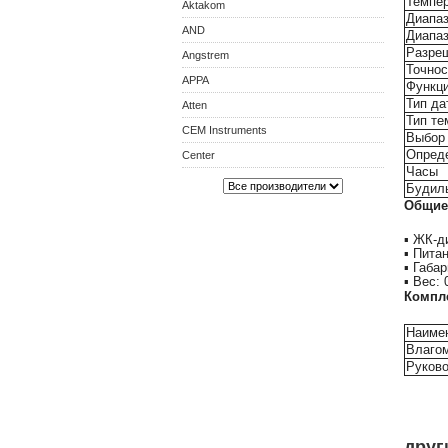
Темпе
Aktakom
Диапаз
AND
Диапаз
Разре
Angstrem
Точнос
APPA
Функц
Тип да
Atten
Тип те
CEM Instruments
Выбор 
Опреде
Center
Часы
Будил
Общие
▪ ЖК-д
▪ Пита
▪ Габа
▪ Вес: 
Компл
Наиме
Влаго
Руково
друг