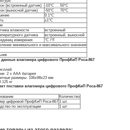
ратура
он (встроенный датчик)
-10°С … 50°С
он (выносной датчик)
-50°С … 70°С
шение
0.1°С
ть
±1°С
ии
тчика влажности
встроенный
мпературного датчика
встроенный, выносной
единиц измерения
°С /°F
ление минимального и максимального значения
ьник
 данные влагомера цифрового ПрофКиП Роса-867
исплей
ние: 2 х ААА батарея
ритные размеры: 106х98х23 мм
0.125 кг
ект поставки влагомера цифрового ПрофКиП Роса-867
нование
Количество
мер цифровой ПрофКиП Роса-867
1 шт.
дство по эксплуатации
1 шт.
ие товары из этого раздела: