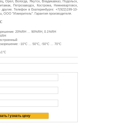
ец, Орел, Вологда, Якутск, Владикавказ, Подольск,
итамак, Петрозаводск, Кострома, Нижневартовск,
 другие. Телефон в Екатеринбурге: +7(922)199-10-
r.ru, ООО "Измеритель". Гарантия производителя.
:
разрешение: 20%RH … 90%RH, 0.1%RH
5%RH
 встроенный
разрешение: -10°С … 50°С, -50°С … 70°С
±1°С