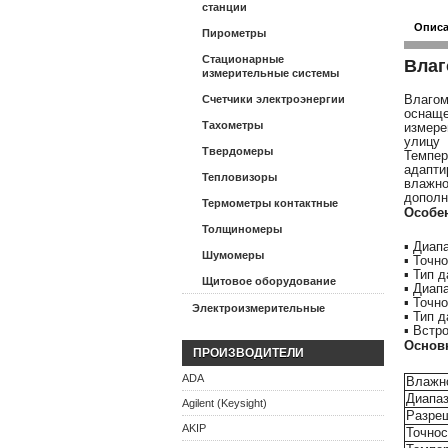
станции
Опис
Пирометры
Стационарные
Влаг
измерительные системы
Влагом
Счетчики электроэнергии
оснаще
Тахометры
измере
улицу
Твердомеры
Темпер
адапт
Тепловизоры
влажн
дополн
Термометры контактные
Особе
Толщиномеры
▪ Диап
Шумомеры
▪ Точн
▪ Тип 
Щитовое оборудование
▪ Диап
▪ Точн
Электроизмерительные
▪ Тип 
▪ Встр
Основ
ПРОИЗВОДИТЕЛИ
ADA
Влажн
Диапа
Agilent (Keysight)
Разре
AKIP
Точнос