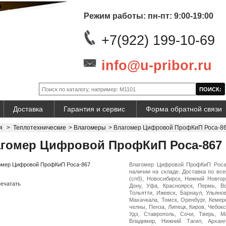
Режим работы: пн-пт: 9:00-19:00
+7(922) 199-10-69
info@u-pribor.ru
Доставка
Гарантия и сервис
Форма обратной связи
я
>
Теплотехнические
>
Влагомеры
>
Влагомер Цифровой ПрофКиП Роса-8
гомер Цифровой ПрофКиП Роса-867
Влагомер Цифровой ПрофКиП Роса-
наличии на складе. Доставка по все
(спб), Новосибирск, Нижний Новгор
ечатать
Дону, Уфа, Красноярск, Пермь, Во
Тольятти, Ижевск, Барнаул, Ульяно
Махачкала, Томск, Оренбург, Кемер
челны, Пенза, Липецк, Киров, Чебокс
Удэ, Ставрополь, Сочи, Тверь, Ма
Владимир, Нижний Тагил, Арханг