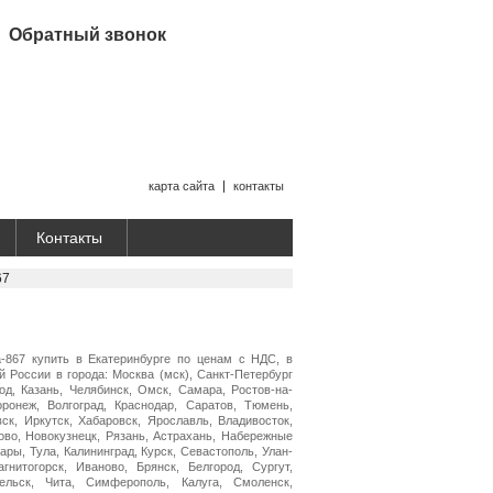
Обратный звонок
карта сайта
контакты
Контакты
67
867 купить в Екатеринбурге по ценам с НДС, в
й России в города: Москва (мск), Санкт-Петербург
од, Казань, Челябинск, Омск, Самара, Ростов-на-
ронеж, Волгоград, Краснодар, Саратов, Тюмень,
вск, Иркутск, Хабаровск, Ярославль, Владивосток,
ово, Новокузнецк, Рязань, Астрахань, Набережные
ары, Тула, Калининград, Курск, Севастополь, Улан-
гнитогорск, Иваново, Брянск, Белгород, Сургут,
ельск, Чита, Симферополь, Калуга, Смоленск,