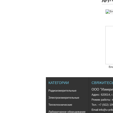
Вла
КАТЕГОРИИ
СВЯЖИТЕСЬ
ООО "Измери
Радиоизмерительные
Адрес: 620014, г
Электроизмерительные
Теплотехнические
Тел.: +7 (922) 1
Email
info@u-prib
Лабораторное оборудование