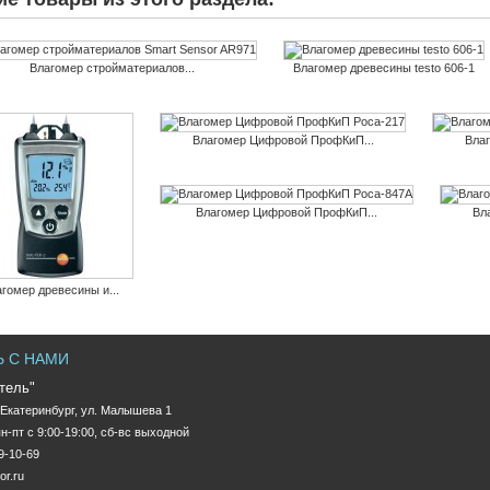
Влагомер стройматериалов...
Влагомер древесины testo 606-1
Влагомер Цифровой ПрофКиП...
Вла
Влагомер Цифровой ПрофКиП...
Вл
гомер древесины и...
 С НАМИ
тель"
.Екатеринбург, ул. Малышева 1

99-10-69
or.ru