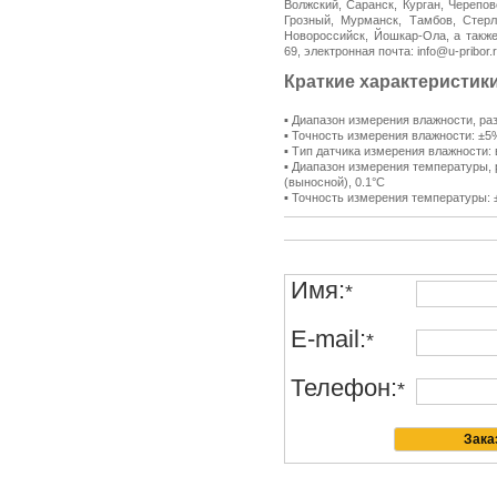
Волжский, Саранск, Курган, Черепов
Грозный, Мурманск, Тамбов, Стерл
Новороссийск, Йошкар-Ола, а также
69, электронная почта: info@u-pribo
Краткие характеристики
▪ Диапазон измерения влажности, 
▪ Точность измерения влажности: ±
▪ Тип датчика измерения влажности:
▪ Диапазон измерения температуры, 
(выносной), 0.1°С
▪ Точность измерения температуры: 
Имя:
*
E-mail:
*
Телефон:
*