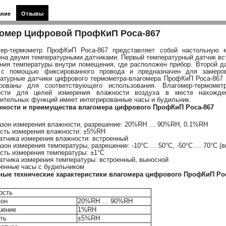
ание
Отзывы
омер Цифровой ПрофКиП Роса-867
ер-термометр ПрофКиП Роса-867 представляет собой настольную м
на двумя температурными датчиками. Первый температурный датчик вст
ния температуры внутри помещения, где расположен прибор. Второй д
 с помощью фиксированного провода и предназначен для замеро
атурные датчики цифрового термометра-влагомера ПрофКиП Роса-867 
ированы для соответствующего использования. Влагомер-термоме
ости для целей измерения влажности воздуха в месте нахожден
ительных функций имеет интегрированные часы и будильник.
нности и преимущества влагомера цифрового ПрофКиП Роса-867
азон измерения влажности, разрешение: 20%RH … 90%RH, 0.1%RH
ость измерения влажности: ±5%RH
датчика измерения влажности: встроенный
азон измерения температуры, разрешение: -10°С … 50°С, -50°С … 70°С (в
ость измерения температуры: ±1°С
датчика измерения температуры: встроенный, выносной
оенные часы с будильником
ные технические характеристики влагомера цифрового ПрофКиП Ро
ость
зон
20%RH … 90%RH
шение
1%RH
ть
±5%RH