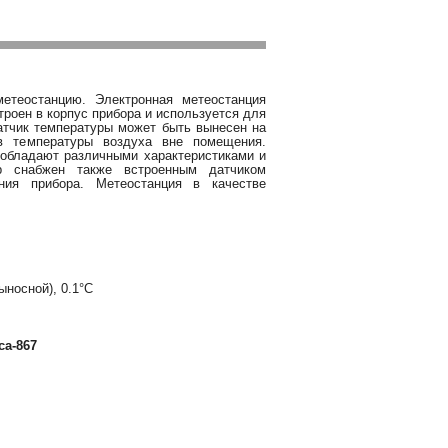
етеостанцию. Электронная метеостанция
роен в корпус прибора и используется для
атчик температуры может быть вынесен на
в температуры воздуха вне помещения.
обладают различными характеристиками и
тр снабжен также встроенным датчиком
ия прибора. Метеостанция в качестве
ыносной), 0.1°С
са-867