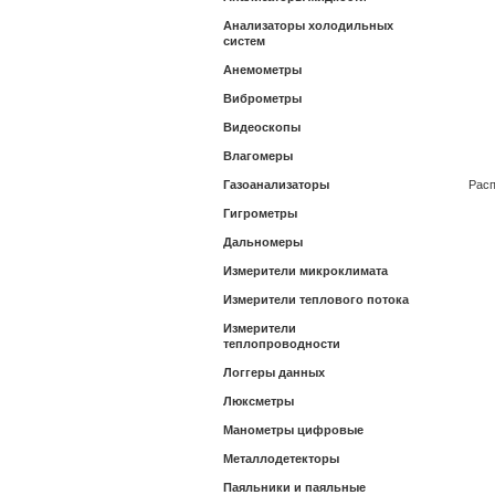
Анализаторы холодильных
систем
Анемометры
Виброметры
Видеоскопы
Влагомеры
Газоанализаторы
Расп
Гигрометры
Дальномеры
Измерители микроклимата
Измерители теплового потока
Измерители
теплопроводности
Логгеры данных
Люксметры
Манометры цифровые
Металлодетекторы
Паяльники и паяльные