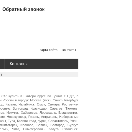
Обратный звонок
карта сайта
контакты
Контакты
37
837 купить в Екатеринбурге по ценам с НДС, в
й России в города: Москва (мск), Санкт-Петербург
од, Казань, Челябинск, Омск, Самара, Ростов-на-
ронеж, Волгоград, Краснодар, Саратов, Тюмень,
вск, Иркутск, Хабаровск, Ярославль, Владивосток,
ово, Новокузнецк, Рязань, Астрахань, Набережные
ары, Тула, Калининград, Курск, Севастополь, Улан-
гнитогорск, Иваново, Брянск, Белгород, Сургут,
ельск, Чита, Симферополь, Калуга, Смоленск,