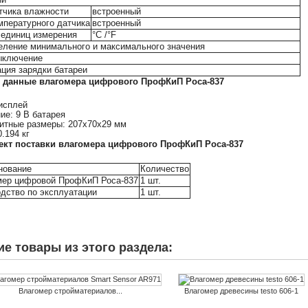
тчика влажности
встроенный
мпературного датчика
встроенный
единиц измерения
°С /°F
ление минимального и максимального значения
ыключение
ция зарядки батареи
 данные влагомера цифрового ПрофКиП Роса-837
исплей
ние: 9 В батарея
ритные размеры: 207х70х29 мм
0.194 кг
ект поставки влагомера цифрового ПрофКиП Роса-837
нование
Количество
мер цифровой ПрофКиП Роса-837
1 шт.
дство по эксплуатации
1 шт.
ие товары из этого раздела:
Влагомер стройматериалов...
Влагомер древесины testo 606-1