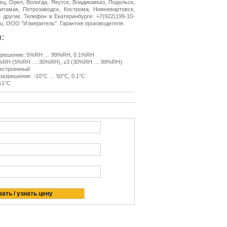
ец, Орел, Вологда, Якутск, Владикавказ, Подольск,
итамак, Петрозаводск, Кострома, Нижневартовск,
 другие. Телефон в Екатеринбурге: +7(922)199-10-
r.ru, ООО "Измеритель". Гарантия производителя.
:
разрешение: 5%RH … 99%RH, 0.1%RH
 ±5%RH (5%RH … 30%RH), ±3 (30%RH … 99%RH)
 встроенный
разрешение: -10°С … 50°С, 0.1°С
±1°С