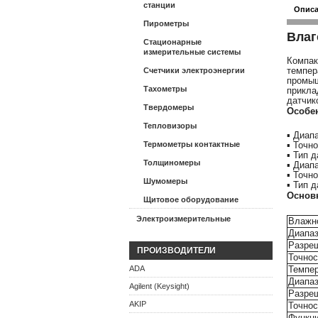
станции
Опис
Пирометры
Влаг
Стационарные
измерительные системы
Компак
темпе
Счетчики электроэнергии
промыш
Тахометры
прикла
датчик
Твердомеры
Особе
Тепловизоры
▪ Диап
Термометры контактные
▪ Точн
▪ Тип 
Толщиномеры
▪ Диап
▪ Точн
Шумомеры
▪ Тип 
Основ
Щитовое оборудование
Электроизмерительные
Влажн
Диапа
Разре
ПРОИЗВОДИТЕЛИ
Точнос
ADA
Темпе
Диапа
Agilent (Keysight)
Разре
AKIP
Точнос
Функц