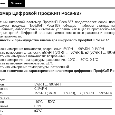
ание
Отзывы
омер Цифровой ПрофКиП Роса-837
тный цифровой влагомер ПрофКиП Роса-837 представляет собой пор
ратуры воздуха. ПрофКиП Роса-837 обладает набором стандартн
ленных, лабораторных и бытовых условиях как в целях профессиональ
дных целей. Цифровой влагомер имеет компактные размеры и оснащ
ом влажности.
нности и преимущества влагомера цифрового ПрофКиП Роса-837
азон измерения влажности, разрешение: 5%RH … 99%RH, 0.1%RH
ость измерения влажности: ±5%RH (5%RH … 30%RH), ±3 (30%RH … 99%
датчика измерения влажности: встроенный
азон измерения температуры, разрешение: -10°С … 50°С, 0.1°С
ость измерения температуры: ±1°С
датчика измерения температуры: встроенный
ные технические характеристики влагомера цифрового ПрофКиП Ро
ость
зон
5%RH … 99%RH
шение
0.1%RH
ть
±5%RH (5%RH … 30%RH), ±3 (30%RH … 99%RH)
ратура
зон
-10°С … 50°С
шение
0.1°С
ть
±1°С
ии