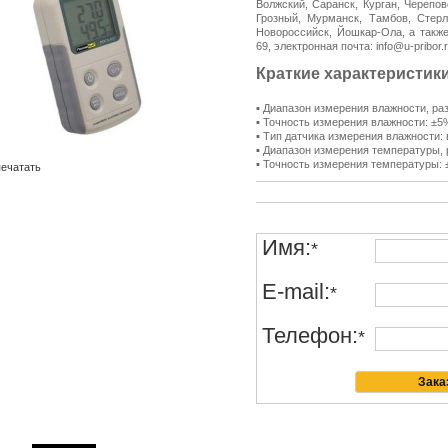
Волжский, Саранск, Курган, Черепов
Грозный, Мурманск, Тамбов, Стерл
Новороссийск, Йошкар-Ола, а также
69, электронная почта: info@u-pribo
Краткие характеристики
▪ Диапазон измерения влажности, 
▪ Точность измерения влажности:
▪ Тип датчика измерения влажности:
▪ Диапазон измерения температуры, 
▪ Точность измерения температуры: 
ечатать
Имя:
*
E-mail:
*
Телефон:
*