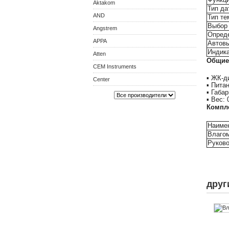
Aktakom
Тип да
AND
Тип те
Выбор 
Angstrem
Опреде
APPA
Автов
Индика
Atten
Общие
CEM Instruments
▪ ЖК-д
Center
▪ Пита
▪ Габа
▪ Вес: 
Компл
Наиме
Влаго
Руково
друг