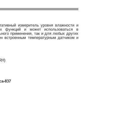
тативный измеритель уровня влажности и
ых функций и может использоваться в
ного применения, так и для любых других
ен встроенным температурным датчиком и
RH)
са-837