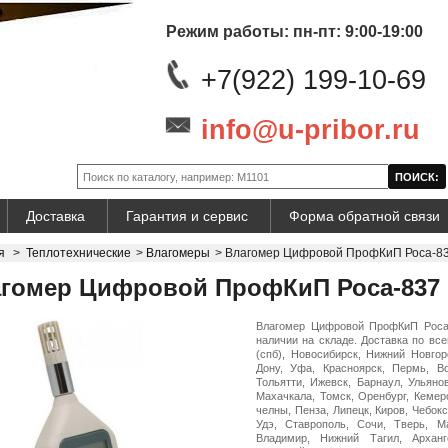
Режим работы: пн-пт: 9:00-19:00
+7(922) 199-10-69
info@u-pribor.ru
Доставка
Гарантия и сервис
Форма обратной связи
я
>
Теплотехнические
>
Влагомеры
>
Влагомер Цифровой ПрофКиП Роса-8
гомер Цифровой ПрофКиП Роса-837
Влагомер Цифровой ПрофКиП Роса-
наличии на складе. Доставка по все
(спб), Новосибирск, Нижний Новгор
Дону, Уфа, Красноярск, Пермь, Во
Тольятти, Ижевск, Барнаул, Ульяно
Махачкала, Томск, Оренбург, Кемер
челны, Пенза, Липецк, Киров, Чебокс
Удэ, Ставрополь, Сочи, Тверь, Ма
Владимир, Нижний Тагил, Арханг