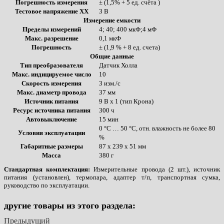
Погрешность измерения
± (1,5% + 5 ед. счёта )
Тестовое напряжение ХХ
3 В
Измерение емкости
Пределы измерений
4; 40; 400 мкФ;4 мФ
Макс. разрешение
0,1 мкФ
Погрешность
± (1,9 % + 8 ед. счета)
Общие данные
Тип преобразователя
Датчик Холла
Макс. индицируемое число
10
Скорость измерения
3 изм./с
Макс. диаметр провода
37 мм
Источник питания
9 В х 1 (тип Крона)
Ресурс источника питания
300 ч
Автовыключение
15 мин
0 °С … 50 °С, отн. влажность не более 80
Условия эксплуатации
%
Габаритные размеры
87 х 239 х 51 мм
Масса
380 г
Стандартная комплектация:
Измерительные провода (2 шт.), источник
питания (установлен), термопара, адаптер т/п, транспортная сумка,
руководство по эксплуатации.
другие товары из этого раздела:
Предыдущий