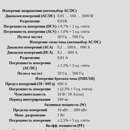
Измерение напряжения (автовыбор AC/DC)
Диапазон измерений (AC/DC)
0,01 … 100 … 1000 В
Разрешение
0,01В
Погрешность измерения (DCV)
± 0,7% + 2 ед. счёта
Погрешность измерения (ACV)
± 1,0% + 5 ед. счёта
Полоса частот
50 Гц … 500 Гц
Измерение силы тока (автовыбор AC/DC)
Диапазон измерений (ACA)
0,1 …100A… 600 А
Диапазон измерений (DCA)
0,1 … 600 А
Разрешение
0,01 А
Погрешность измерения
± 1,5% + 5 ед. счёта
(AC/DC)
Полоса частот
50 Гц … 500 Гц
Измерение бросков тока (INRUSH)
Предел измерений (50 / 60Гц)
600 А
Погрешность измерения
± (2,5% + 5 ед. счёта)
Чувствительность
10 В / 10 А (скз)
Период интегрирования
100 мс
Активная мощность (W)
Пределы измерений
10 кВт … 600 кВт
Макс. разрешение
1 Вт
Погрешность измерения
± 2,5% + 5 ед. счёта
Коэфф. мощности (PF)