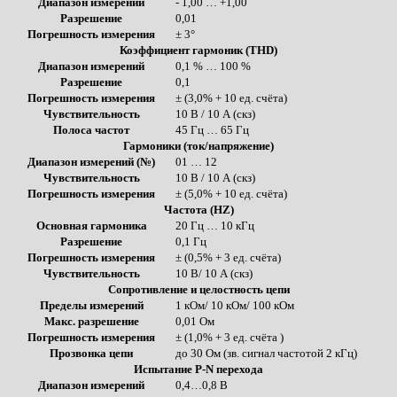
Диапазон измерений
- 1,00 … +1,00
Разрешение
0,01
Погрешность измерения
± 3°
Коэффициент гармоник (THD)
Диапазон измерений
0,1 % … 100 %
Разрешение
0,1
Погрешность измерения
± (3,0% + 10 ед. счёта)
Чувствительность
10 В / 10 А (скз)
Полоса частот
45 Гц … 65 Гц
Гармоники (ток/напряжение)
Диапазон измерений (№)
01 … 12
Чувствительность
10 В / 10 А (скз)
Погрешность измерения
± (5,0% + 10 ед. счёта)
Частота (HZ)
Основная гармоника
20 Гц … 10 кГц
Разрешение
0,1 Гц
Погрешность измерения
± (0,5% + 3 ед. счёта)
Чувствительность
10 В/ 10 А (скз)
Сопротивление и целостность цепи
Пределы измерений
1 кОм/ 10 кОм/ 100 кОм
Макс. разрешение
0,01 Ом
Погрешность измерения
± (1,0% + 3 ед. счёта )
Прозвонка цепи
до 30 Ом (зв. сигнал частотой 2 кГц)
Испытание P-N перехода
Диапазон измерений
0,4…0,8 В