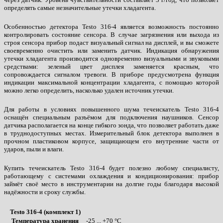
определять самые незначительные утечки хладагента.
Особенностью детектора Testo 316-4 является возможность постоянно
контролировать состояние сенсора. В случае загрязнения или выхода из
строя сенсора прибор подаст визуальный сигнал на дисплей, и вы сможете
своевременно очистить или заменить датчик. Индикация обнаружения
утечки хладагента производится одновременно визуальными и звуковыми
средствами: зеленый цвет дисплея заменяется красным, что
сопровождается сигналом тревоги. В приборе предусмотрена функция
индикации максимальной концентрации хладагента, с помощью которой
можно легко определить, насколько удален источник утечки.
Для работы в условиях повышенного шума течеискатель Testo 316-4
оснащён специальным разъёмом для подключения наушников. Сенсор
датчика располагается на конце гибкого зонда, что позволяет работать даже
в труднодоступных местах. Измерительный блок детектора выполнен в
прочном пластиковом корпусе, защищающем его внутренние части от
ударов, пыли и влаги.
Купить течеискатель Testo 316-4 будет полезно любому специалисту,
работающему с системами охлаждения и кондиционирования: прибор
займёт своё место в инструментарии на долгие годы благодаря высокой
надёжности и сроку службы.
Testo 316-4 (комплект 1)
Температура хранения
-25 ... +70 °C