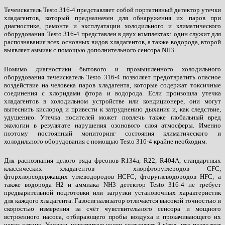
Течеискатель Testo 316-4 представляет собой портативный детектор утечки
хладагентов, который предназначен для обнаружения их паров при
диагностике, ремонте и эксплуатации холодильного и климатического
оборудования. Testo 316-4 представлен в двух комплектах: один служит для
распознавания всех основных видов хладагентов, а также водорода, второй
выявляет аммиак с помощью дополнительного сенсора NH3.
Помимо диагностики бытового и промышленного холодильного
оборудования течеискатель Testo 316-4 позволяет предотвратить опасное
воздействие на человека паров хладагента, которые содержат токсичные
соединения с хлоридами фтора и водорода. Если произошла утечка
хладагентов в холодильном устройстве или кондиционере, они могут
вытеснить кислород и привести к затруднению дыхания и, как следствие,
удушению. Утечка носителей может повлечь также глобальный вред
экологии в результате нарушения озонового слоя атмосферы. Именно
поэтому постоянный мониторинг состояния климатического и
холодильного оборудования с помощью Testo 316-4 крайне необходим.
Для распознания целого ряда фреонов R134a, R22, R404A, стандартных
классических хладагентов – хлорфторуглеродов CFC,
фторхлорсодержащих углеводородов HCFC, фторуглеводородов HFC, а
также водорода H2 и аммиака NH3 детектор Testo 316-4 не требует
предварительной подготовки или загрузки установочных характеристик
для каждого хладагента. Газосигнализатор отличается высокой точностью и
скоростью измерения за счёт чувствительного сенсора и мощного
встроенного насоса, отбирающего пробы воздуха и прокачивающего их
через датчик. Уровень чувствительности составляет 3 г/год, что позволяет