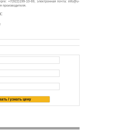
рге: +7(922)199-10-69, электронная почта: info@u-
ия производителя.
:
с