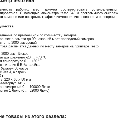
метр testo 545
енность рабочих мест должна соответствовать установленны
лироваться. С помощью люксметра testo 545 и программного обеспе
ов замеров или построить графики изменения интенсивности освещения.
ущества:
еднение по времени или по количеству замеров
раняет в памяти до 99 названий мест проведений замеров
ять на 3000 измерений
трая распечатка данных по месту замеров на принтере Testo
 3000 изм. блоков
тура хранения -20 ... +70 °C
я температура 0 ... +50 °C
т питания 9 В батарейка
 батареи 50 часов
й ЖКИ, 4 строки
0 г
ты 220 x 68 x 50 мм
ал/Корпус ABS
он измерений 0 ... 100000 Люкс
ение 1 Люкс (0 ... 32000 Люкс)
ие товары из этого раздела: