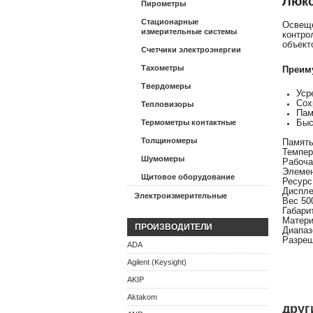
Люкс
Пирометры
Стационарные
Освещ
измерительные системы
контро
объект
Счетчики электроэнергии
Тахометры
Преим
Твердомеры
Уср
Сох
Тепловизоры
Пам
Быс
Термометры контактные
Толщиномеры
Память
Темпера
Шумомеры
Рабоча
Элемен
Щитовое оборудование
Ресурс
Диспле
Электроизмерительные
Вес 50
Габари
Матери
ПРОИЗВОДИТЕЛИ
Диапаз
Разреш
ADA
Agilent (Keysight)
AKIP
Aktakom
друг