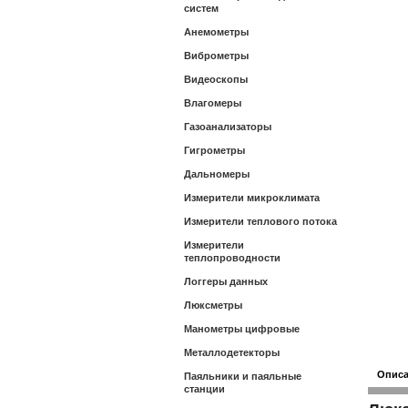
систем
Анемометры
Виброметры
Видеоскопы
Влагомеры
Газоанализаторы
Гигрометры
Дальномеры
Измерители микроклимата
Измерители теплового потока
Измерители
теплопроводности
Логгеры данных
Люксметры
Манометры цифровые
Металлодетекторы
Опис
Паяльники и паяльные
станции