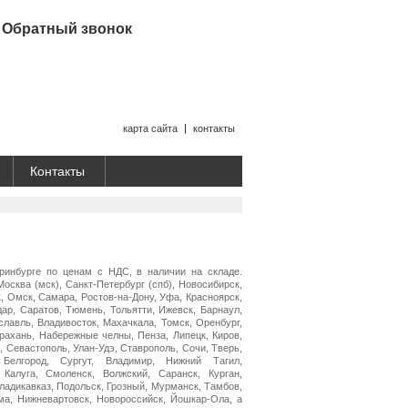
Обратный звонок
карта сайта
контакты
Контакты
еринбурге по ценам с НДС, в наличии на складе.
Москва (мск), Санкт-Петербург (спб), Новосибирск,
, Омск, Самара, Ростов-на-Дону, Уфа, Красноярск,
дар, Саратов, Тюмень, Тольятти, Ижевск, Барнаул,
славль, Владивосток, Махачкала, Томск, Оренбург,
трахань, Набережные челны, Пенза, Липецк, Киров,
, Севастополь, Улан-Удэ, Ставрополь, Сочи, Тверь,
 Белгород, Сургут, Владимир, Нижний Тагил,
 Калуга, Смоленск, Волжский, Саранск, Курган,
Владикавказ, Подольск, Грозный, Мурманск, Тамбов,
ма, Нижневартовск, Новороссийск, Йошкар-Ола, а