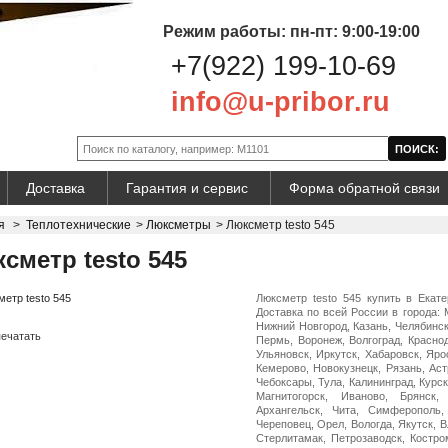
Режим работы: пн-пт: 9:00-19:00
+7(922) 199-10-69
info@u-pribor.ru
Доставка
Гарантия и сервис
Форма обратной связи
я
>
Теплотехнические
>
Люксметры
>
Люксметр testo 545
сметр testo 545
Люксметр testo 545 купить в Екат
Доставка по всей России в города: 
Нижний Новгород, Казань, Челябинск
ечатать
Пермь, Воронеж, Волгоград, Красно
Ульяновск, Иркутск, Хабаровск, Яро
Кемерово, Новокузнецк, Рязань, Ас
Чебоксары, Тула, Калининград, Курск
Магнитогорск, Иваново, Брянск,
Архангельск, Чита, Симферополь,
Череповец, Орел, Вологда, Якутск, 
Стерлитамак, Петрозаводск, Костро