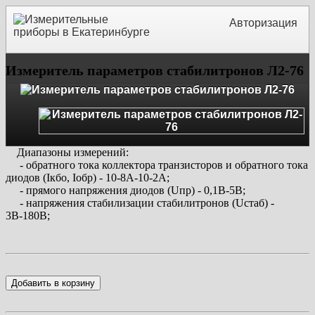
Авторизация
Измеритель параметров стабилитронов Л2-76
Диапазоны измерений:
- обратного тока коллектора транзисторов и обратного тока
диодов (Iкбо, Iобр) - 10
-8
А-10
-2
А;
- прямого напряжения диодов (Uпр) - 0,1В-5В;
- напряжения стабилизации стабилитронов (Uстаб) -
3В-180В;
Добавить в корзину