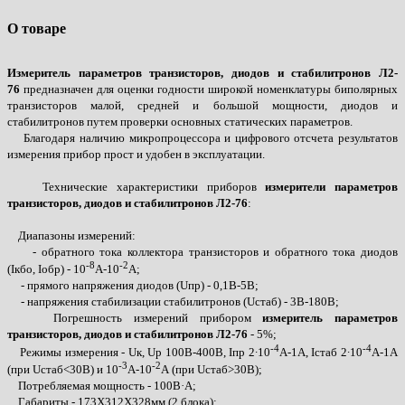
О товаре
Измеритель параметров транзисторов, диодов и стабилитронов Л2-
76
предназначен для оценки годности широкой номенклатуры биполярных
транзисторов малой, средней и большой мощности, диодов и
стабилитронов путем проверки основных статических параметров.
Благодаря наличию микропроцессора и цифрового отсчета результатов
измерения прибор прост и удобен в эксплуатации.
Технические характеристики приборов
измерители параметров
транзисторов, диодов и стабилитронов Л2-76
:
Диапазоны измерений:
- обратного тока коллектора транзисторов и обратного тока диодов
-8
-2
(Iкбо, Iобр) - 10
А-10
А;
- прямого напряжения диодов (Uпр) - 0,1В-5В;
- напряжения стабилизации стабилитронов (Uстаб) - 3В-180В;
Погрешность измерений прибором
измеритель параметров
транзисторов, диодов и стабилитронов Л2-76
- 5%;
-4
-4
Режимы измерения - Uк, Uр 100В-400В, Iпр 2∙10
А-1А, Iстаб 2∙10
А-1А
-3
-2
(при Uстаб<30В) и 10
А-10
А (при Uстаб>30В);
Потребляемая мощность - 100В·А;
Габариты - 173X312X328мм (2 блока);