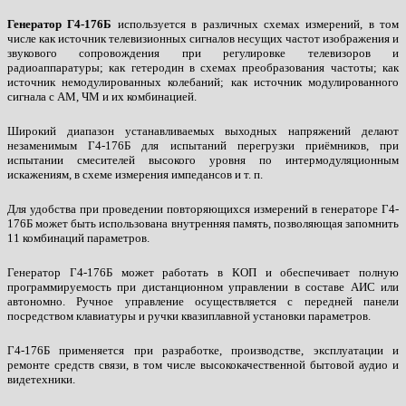
Генератор Г4-176Б
используется в различных схемах измерений, в том
числе как источник телевизионных сигналов несущих частот изображения и
звукового сопровождения при регулировке телевизоров и
радиоаппаратуры; как гетеродин в схемах преобразования частоты; как
источник немодулированных колебаний; как источник модулированного
сигнала с AM, ЧМ и их комбинацией.
Широкий диапазон устанавливаемых выходных напряжений делают
незаменимым Г4-176Б для испытаний перегрузки приёмников, при
испытании смесителей высокого уровня по интермодуляционным
искажениям, в схеме измерения импедансов и т. п.
Для удобства при проведении повторяющихся измерений в генераторе Г4-
176Б может быть использована внутренняя память, позволяющая запомнить
11 комбинаций параметров.
Генератор Г4-176Б может работать в КОП и обеспечивает полную
программируемость при дистанционном управлении в составе АИС или
автономно. Ручное управление осуществляется с передней панели
посредством клавиатуры и ручки квазиплавной установки параметров.
Г4-176Б применяется при разработке, производстве, эксплуатации и
ремонте средств связи, в том числе высококачественной бытовой аудио и
видетехники.