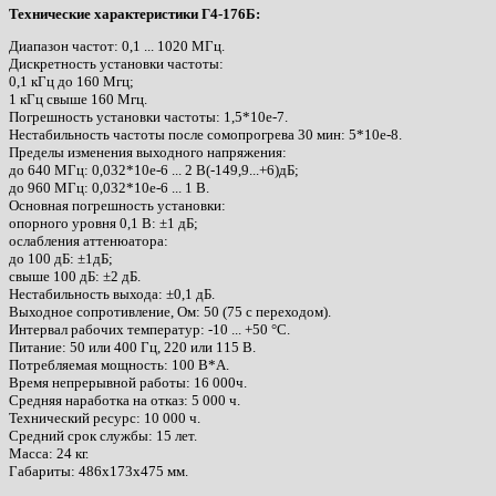
Технические характеристики Г4-176Б:
Диапазон частот: 0,1 ... 1020 МГц.
Дискретность установки частоты:
0,1 кГц до 160 Мгц;
1 кГц свыше 160 Мгц.
Погрешность установки частоты: 1,5*10е-7.
Нестабильность частоты после сомопрогрева 30 мин: 5*10е-8.
Пределы изменения выходного напряжения:
до 640 МГц: 0,032*10e-6 ... 2 В(-149,9...+6)дБ;
до 960 МГц: 0,032*10e-6 ... 1 В.
Основная погрешность установки:
опорного уровня 0,1 B: ±1 дБ;
ослабления аттенюатора:
до 100 дБ: ±1дБ;
свыше 100 дБ: ±2 дБ.
Нестабильность выхода: ±0,1 дБ.
Выходное сопротивление, Ом: 50 (75 с переходом).
Интервал рабочих температур: -10 ... +50 °С.
Питание: 50 или 400 Гц, 220 или 115 В.
Потребляемая мощность: 100 В*А.
Время непрерывной работы: 16 000ч.
Средняя наработка на отказ: 5 000 ч.
Технический ресурс: 10 000 ч.
Средний срок службы: 15 лет.
Масса: 24 кг.
Габариты: 486х173х475 мм.