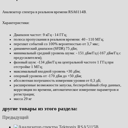
Анализатор спектра в реальном времени RSA6114B.
Характеристики:
Диапазон частот: 9 кГц - 14 ГГц;
полоса пропускания в реальном времени: 40 - 110 МГц;
перехват событий со 100% вероятностью от 3,7 мкс;
динамический диапазон (SFDR) 75 дБн;
минимальный средний уровень шума: - 151 дБм/Гц (-167 дБм/Гц с
предусилителем);
фазовый шум: -134 дБн/Гц на центральной частоте 1 ГГц при
отстройке 1 МГц;
максимальный входной уровень +30 дБм;
опорный уровень от -170 дБм до +50 дБм;
абсолютная погрешность измерения уровня от 0,3 дБ;
расширенные возможности запуска, бесперебойный сбор данных,
корреляция по времени, автоматическое измерение параметров и
регистрация;
масса 29 кг
другие товары из этого раздела:
Предыдущий