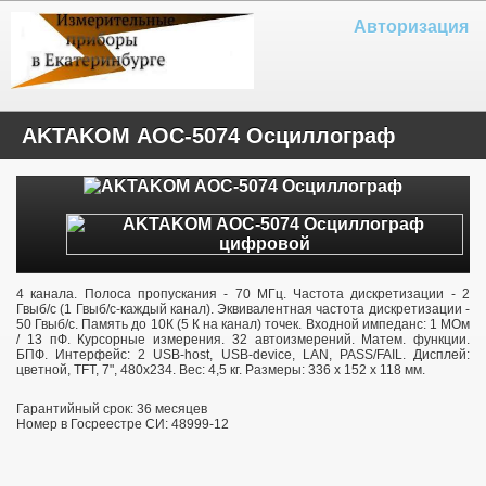
Авторизация
AKTAKOM АОС-5074 Осциллограф
4 канала. Полоса пропускания - 70 МГц. Частота дискретизации - 2
Гвыб/с (1 Гвыб/с-каждый канал). Эквивалентная частота дискретизации -
50 Гвыб/с. Память до 10К (5 К на канал) точек. Входной импеданс: 1 МОм
/ 13 пФ. Курсорные измерения. 32 автоизмерений. Матем. функции.
БПФ. Интерфейс: 2 USB-host, USB-device, LAN, PASS/FAIL. Дисплей:
цветной, TFT, 7", 480х234. Вес: 4,5 кг. Размеры: 336 x 152 x 118 мм.
Гарантийный срок: 36 месяцев
Номер в Госреестре СИ: 48999-12