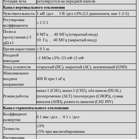
Ротация луча
регулируется на передней панели
Канал вертикального отклонения
Чувствительность
1 мВ /дел … 5 В /дел ±3% (12 диапазонов, шаг 1-2-5)
Регулировка
≥ 2.5:1
коэффициента
Полоса
0 МГц … 40 МГц (открытый вход)
пропускания (-3
10 Гц … 40 МГц (закрытый вход)
дБ) х1
Время нарастания
≤ 9.5 нс
Входной
~1 МОм ±3% /25 пФ ±5 пФ
импеданс
Вход усилителя
открытый (DC), закрытый (АС), заземленный (GND)
Максимальное
входное
400 В при 1 кГц
напряжение
канал 1 (CH1), канал 2 (CH2), оба канала (DUAL)
Режим работы
(попеременно (ALT) /поочередно (CHOP)), сумма
каналов (ADD), разность каналов (CH2 INV)
Канал горизонтального отклонения
Коэффициент
0.1 мкс /дел … 0.1 с /дел
развертки
±3%
Точность
±5% при масштабировании
Регулировка