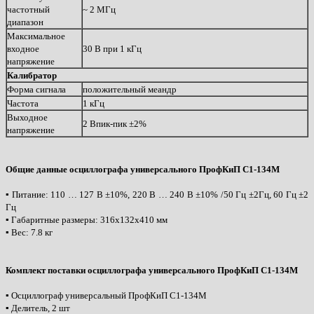
частотный
~ 2 МГц
диапазон
Максимальное
входное
30 В при 1 кГц
напряжение
Калибратор
Форма сигнала
положительный меандр
Частота
1 кГц
Выходное
2 Впик-пик ±2%
напряжение
Общие данные осциллографа универсального ПрофКиП С1-134М
▪ Питание: 110 … 127 В ±10%, 220 В … 240 В ±10% /50 Гц ±2Гц, 60 Гц ±2
Гц
▪ Габаритные размеры: 316х132х410 мм
▪ Вес: 7.8 кг
Комплект поставки осциллографа универсального ПрофКиП С1-134М
▪ Осциллограф универсальный ПрофКиП С1-134М
▪ Делитель, 2 шт