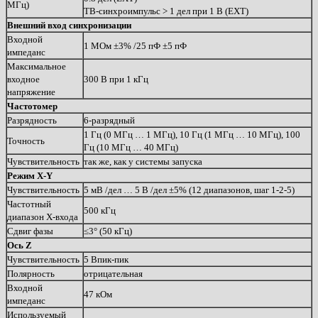
МГц)
ТВ-синхроимпульс > 1 дел при 1 В (EXT)
Внешний вход синхронизации
Входной
1 МОм ±3% /25 пФ ±5 пФ
импеданс
Максимальное
входное
300 В при 1 кГц
напряжение
Частотомер
Разрядность
6-разрядный
1 Гц (0 МГц … 1 МГц), 10 Гц (1 МГц … 10 МГц), 100
Точность
Гц (10 МГц … 40 МГц)
Чувствительность
так же, как у системы запуска
Режим
X-Y
Чувствительность
5 мВ /дел … 5 В /дел ±5% (12 диапазонов, шаг 1-2-5)
Частотный
500 кГц
диапазон X-входа
Сдвиг фазы
≤3° (50 кГц)
Ось
Z
Чувствительность
5 Впик-пик
Полярность
отрицательная
Входной
47 кОм
импеданс
Используемый