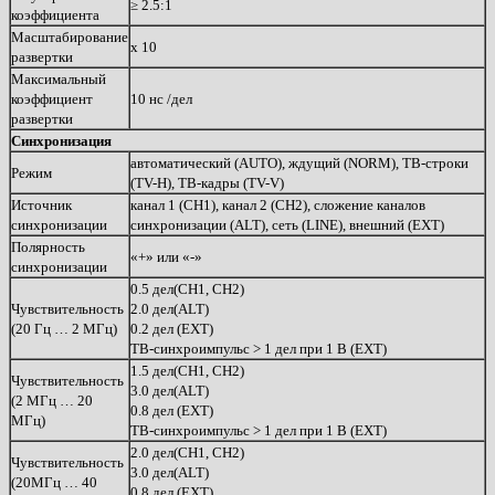
≥ 2.5:1
коэффициента
Масштабирование
х 10
развертки
Максимальный
коэффициент
10 нс /дел
развертки
Синхронизация
автоматический (AUTO), ждущий (NORM), ТВ-строки
Режим
(TV-H), ТВ-кадры (TV-V)
Источник
канал 1 (CH1), канал 2 (CH2), сложение каналов
синхронизации
синхронизации (ALT), сеть (LINE), внешний (EXT)
Полярность
«+» или «-»
синхронизации
0.5 дел(CH1, CH2)
Чувствительность
2.0 дел(ALT)
(20 Гц … 2 МГц)
0.2 дел (EXT)
ТВ-синхроимпульс > 1 дел при 1 В (EXT)
1.5 дел(CH1, CH2)
Чувствительность
3.0 дел(ALT)
(2 МГц … 20
0.8 дел (EXT)
МГц)
ТВ-синхроимпульс > 1 дел при 1 В (EXT)
2.0 дел(CH1, CH2)
Чувствительность
3.0 дел(ALT)
(20МГц … 40
0.8 дел (EXT)