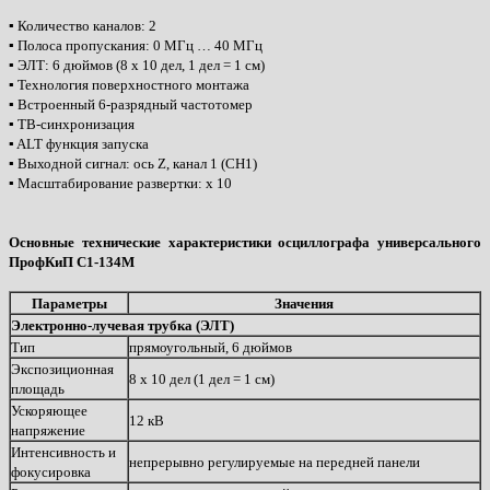
▪ Количество каналов: 2
▪ Полоса пропускания: 0 МГц … 40 МГц
▪ ЭЛТ: 6 дюймов (8 х 10 дел, 1 дел = 1 см)
▪ Технология поверхностного монтажа
▪ Встроенный 6-разрядный частотомер
▪ ТВ-синхронизация
▪ ALT функция запуска
▪ Выходной сигнал: ось Z, канал 1 (CH1)
▪ Масштабирование развертки: х 10
Основные технические характеристики осциллографа универсального
ПрофКиП С1-134М
Параметры
Значения
Электронно-лучевая трубка (ЭЛТ)
Тип
прямоугольный, 6 дюймов
Экспозиционная
8 х 10 дел (1 дел = 1 см)
площадь
Ускоряющее
12 кВ
напряжение
Интенсивность и
непрерывно регулируемые на передней панели
фокусировка