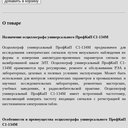
Добавить в корзину
О товаре
Назначение осциллографа универсального ПрофКиП С1-134М
Осциллограф универсальный ПрофКиП С1-134М предназначен для
исследования электрических сигналов путем визуального наблюдения их
формы и измерения амплитудно-временных параметров сигнала по
калиброванной шкале ЭЛТ. Осциллограф универсальный ПрофКиП С1-
134М применяются при регулировке, ремонте и обслуживании РЭА в
лабораторных, цеховых и полевых условиях эксплуатации. Может быть
использован для контроля электрических параметров в промышленных и
научных исследовательских лабораториях, ремонтных мастерских,
учебных заведениях, в радиолюбительской практике. Осциллограф
универсальный ПрофКиП С1-134М имеет встроенный частотомер,
позволяющий измерять частоту входящих сигналов с регистрацией на
шестизначном электронном табло.
Особенности и преимущества осциллографа универсального ПрофКиП
С1-134М