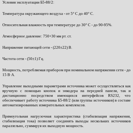
Условия эксплуатации Б5-88/2:
Температура окружающего воздуха - от 5° С до 40° С.
Относительная влажность при температуре до 30° С - до 90-95%.
Атмосферное давление: 750+30 мм рт. ст.
Напряжение питающей сети - (220±22) В.
Частота сети - (50±1) Гц.
Мощность, потребляемая прибором при номинальном напряжении сети - до
15 В·А.
Управление выходными параметрами источника может осуществляться как
вручную с помощью кнопок и энкодера на передней панели, так и
дистанционно посредством имеющихся интерфейсов RS232, что
обеспечивает работу источника Б5-88/2 (или группы источников) в составе
автоматизированных измерительных комплексов.
Прямоугольная нагрузочная характеристика (стабилизация напряжения,
стабилизация тока) позволяет соединять выходы нескольких источников
параллельно, суммируя их выходную мощность.