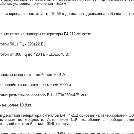
абочих условиях применения - ±25%.
 свипирования частоты - от 10 МГц до полного диапазона рабочих частот
ение питания приборы генераторы Г4-212 от сети:
тотой 50±1 Гц - 220±22 В;
тотой от 388 Гц до 428 Гц - 115±5,75 В.
ляемая мощность - не более 70 В∙А.
я наработка на отказ - не менее 7000 ч.
тные размеры генератора ВЧ - 173×250×425 мм.
 не более 10,8 кг.
п действия генератора сигналов ВЧ Г4-212 основан на генерировании 
влением по мощности. Источником СВЧ колебаний в приборе являе
тельной системой в виде ЖИГ-сферы.
нная однокристальная микро-ЭВМ полностью автоматизирует процес