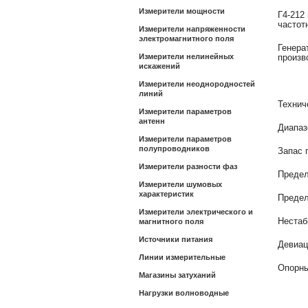
Измерители мощности
Г4-212
частот
Измерители напряженности
электромагнитного поля
Генера
Измерители нелинейных
произв
искажений
Измерители неоднородностей
линий
Технич
Измерители параметров
антенн
Диапаз
Измерители параметров
полупроводников
Запас 
Измерители разности фаз
Предел
Измерители шумовых
характеристик
Предел
Измерители электрического и
Нестаб
магнитного поля
Источники питания
Девиац
Линии измерительные
Опорны
Магазины затуханий
Нагрузки волноводные