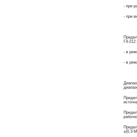
- при 
- при 
Предел
Г4-212:
- в ре
- в ре
Диапаз
диапаз
Предел
источни
Предел
рабочи
Преде
±(0,3∙