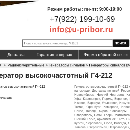
Режим работы: пн-пт: 9:00-19:00
+7(922) 199-10-69
info@u-pribor.ru
Доставка
Гарантия и сервис
Форма обратной связи
я
>
Радиоизмерительные
>
Генераторы сигналов
>
Генераторы сигналов В
ератор высокочастотный Г4-212
Генератор высокочастотный Г4-212 
на складе. Доставка по всей Росси
Новосибирск, Нижний Новгород, Ка
ечатать
Уфа, Красноярск, Пермь, Воронеж, 
Ижевск, Барнаул, Ульяновск, Иркутс
Томск, Оренбург, Кемерово, Ново
Пенза, Липецк, Киров, Чебоксары, 
Ставрополь, Сочи, Тверь, Магнитого
Нижний Тагил, Архангельск, Чита, С
Курган, Череповец, Орел, Вологда, 
Тамбов, Стерлитамак, Петрозаводск