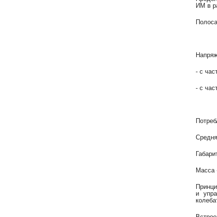
ИМ в р
Полоса
Напряж
- с час
- с час
Потреб
Средня
Габари
Масса -
Принци
и упра
колеба
Встрое