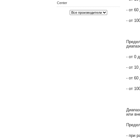
Center
- от 60
- от 10
Предел
диапаз
- от 0 
- от 10
- от 60
- от 10
Диапаз
или вн
Предел
- при 