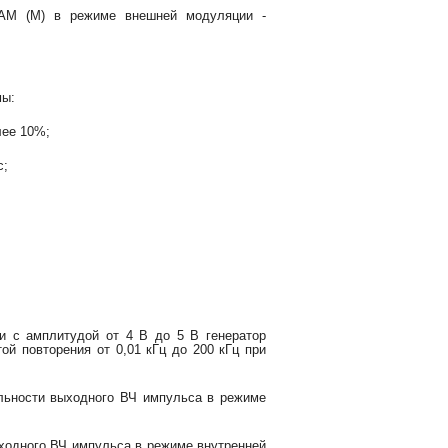
 АМ (М) в режиме внешней модуляции -
мы:
лее 10%;
с;
и с амплитудой от 4 В до 5 В генератор
ой повторения от 0,01 кГц до 200 кГц при
льности выходного ВЧ импульса в режиме
ходного ВЧ импульса в режиме внутренней