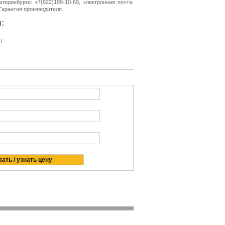
теринбурге: +7(922)199-10-69, электронная почта:
 Гарантия производителя.
:
ц