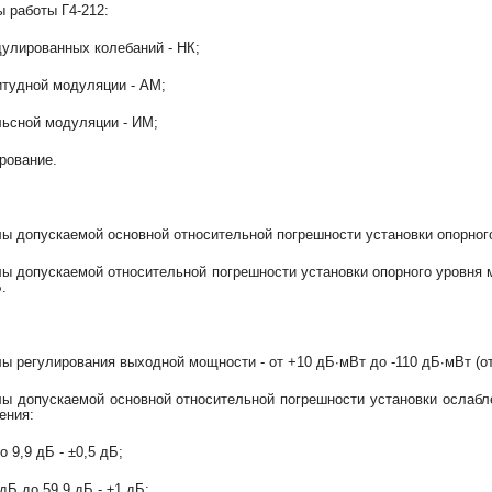
 работы Г4-212:
дулированных колебаний - НК;
итудной модуляции - АМ;
льсной модуляции - ИМ;
ирование.
ы допускаемой основной относительной погрешности установки опорного
ы допускаемой относительной погрешности установки опорного уровня 
.
ы регулирования выходной мощности - от +10 дБ∙мВт до -110 дБ∙мВт (от
ы допускаемой основной относительной погрешности установки ослабле
ения:
до 9,9 дБ - ±0,5 дБ;
 дБ до 59,9 дБ - ±1 дБ;