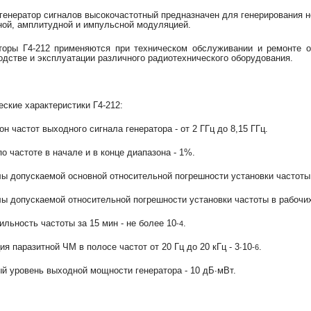
 генератор сигналов высокочастотный предназначен для генерирования 
ной, амплитудной и импульсной модуляцией.
торы Г4-212 применяются при техническом обслуживании и ремонте об
одстве и эксплуатации различного радиотехнического оборудования.
еские характеристики Г4-212:
он частот выходного сигнала генератора - от 2 ГГц до 8,15 ГГц.
по частоте в начале и в конце диапазона - 1%.
ы допускаемой основной относительной погрешности установки частоты 
ы допускаемой относительной погрешности установки частоты в рабочих
ильность частоты за 15 мин - не более 10
.
-4
ия паразитной ЧМ в полосе частот от 20 Гц до 20 кГц - 3∙10
.
-6
й уровень выходной мощности генератора - 10 дБ∙мВт.