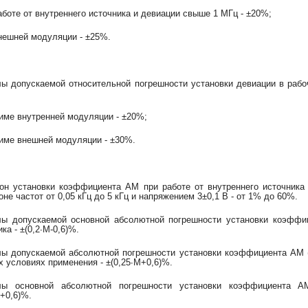
работе от внутреннего источника и девиации свыше 1 МГц - ±20%;
внешней модуляции - ±25%.
ы допускаемой относительной погрешности установки девиации в рабо
жиме внутренней модуляции - ±20%;
жиме внешней модуляции - ±30%.
он установки коэффициента АМ при работе от внутреннего источника 
оне частот от 0,05 кГц до 5 кГц и напряжением 3±0,1 В - от 1% до 60%.
ы допускаемой основной абсолютной погрешности установки коэффиц
ка - ±(0,2∙М-0,6)%.
ы допускаемой абсолютной погрешности установки коэффициента АМ (М
х условиях применения - ±(0,25∙М+0,6)%.
лы основной абсолютной погрешности установки коэффициента 
М+0,6)%.