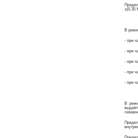
Преде
±(0,35
В режи
- при 
- при ч
- при ч
- при ч
- при ч
В режи
выдаёт
скважн
Предел
внутре
Предел