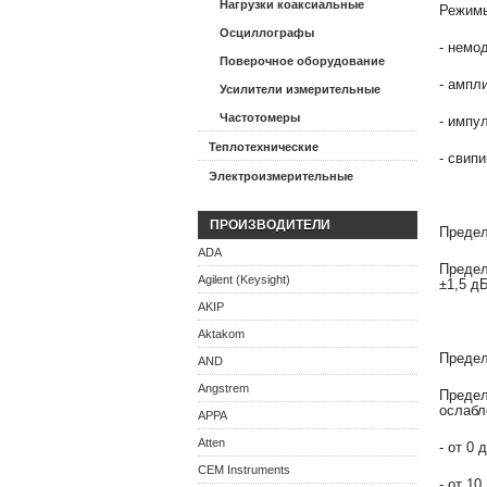
Нагрузки коаксиальные
Режимы
Осциллографы
- немо
Поверочное оборудование
- ампл
Усилители измерительные
Частотомеры
- импу
Теплотехнические
- свип
Электроизмерительные
ПРОИЗВОДИТЕЛИ
Предел
ADA
Предел
Agilent (Keysight)
±1,5 дБ
AKIP
Aktakom
Предел
AND
Angstrem
Предел
ослабл
APPA
Atten
- от 0 
CEM Instruments
- от 10