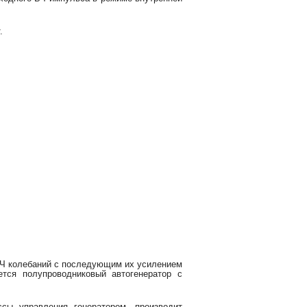
.
СВЧ колебаний с последующим их усилением
тся полупроводниковый автогенератор с
сы управления генератором, производит