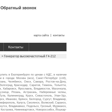
Обратный звонок
карта сайта
контакты
Контакты
Ч
>
Генератор высокочастотный Г4-212
купить в Екатеринбурге по ценам с НДС, в наличии
и в города: Москва (мск), Санкт-Петербург (спб),
зань, Челябинск, Омск, Самара, Ростов-на-Дону,
Волгоград, Краснодар, Саратов, Тюмень, Тольятти,
к, Хабаровск, Ярославль, Владивосток, Махачкала,
кузнецк, Рязань, Астрахань, Набережные челны,
Тула, Калининград, Курск, Севастополь, Улан-Удэ,
рск, Иваново, Брянск, Белгород, Сургут, Владимир,
имферополь, Калуга, Смоленск, Волжский, Саранск,
Якутск, Владикавказ, Подольск, Грозный, Мурманск,
, Кострома, Нижневартовск, Новороссийск, Йошкар-