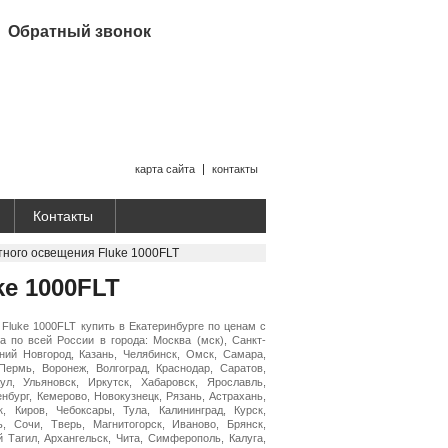
Обратный звонок
карта сайта
контакты
Контакты
ного освещения Fluke 1000FLT
ke 1000FLT
Fluke 1000FLT купить в Екатеринбурге по ценам с
а по всей России в города: Москва (мск), Санкт-
ний Новгород, Казань, Челябинск, Омск, Самара,
Пермь, Воронеж, Волгоград, Краснодар, Саратов,
ул, Ульяновск, Иркутск, Хабаровск, Ярославль,
нбург, Кемерово, Новокузнецк, Рязань, Астрахань,
, Киров, Чебоксары, Тула, Калининград, Курск,
ь, Сочи, Тверь, Магнитогорск, Иваново, Брянск,
й Тагил, Архангельск, Чита, Симферополь, Калуга,