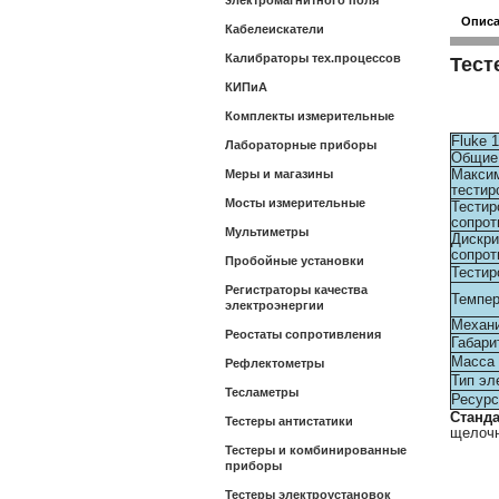
электромагнитного поля
Опис
Кабелеискатели
Калибраторы тех.процессов
Тест
КИПиА
Комплекты измерительные
Fluke 
Лабораторные приборы
Общие 
Макси
Меры и магазины
тестир
Мосты измерительные
Тестир
сопрот
Мультиметры
Дискри
сопрот
Пробойные установки
Тестир
Регистраторы качества
Темпер
электроэнергии
Механи
Реостаты сопротивления
Габари
Масса
Рефлектометры
Тип эл
Тесламетры
Ресурс
Станд
Тестеры антистатики
щелочн
Тестеры и комбинированные
приборы
Тестеры электроустановок