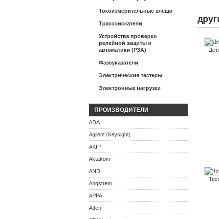
Токоизмерительные клещи
друг
Трассоискатели
Устройства проверки
релейной защиты и
автоматики (РЗА)
Дет
Фазоуказатели
Электрические тестеры
Электронные нагрузки
ПРОИЗВОДИТЕЛИ
ADA
Agilent (Keysight)
AKIP
Aktakom
AND
Тес
Angstrem
APPA
Atten