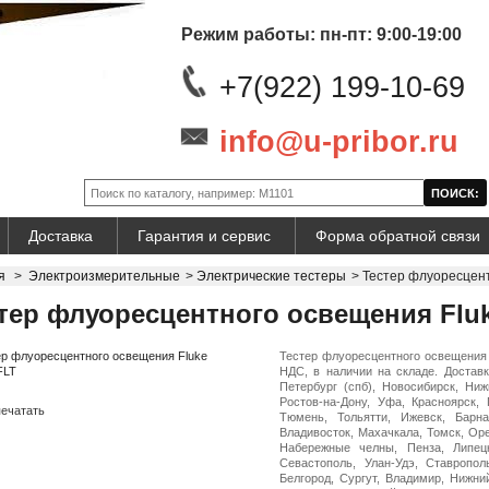
Режим работы: пн-пт: 9:00-19:00
+7(922) 199-10-69
info@u-pribor.ru
Доставка
Гарантия и сервис
Форма обратной связи
я
>
Электроизмерительные
>
Электрические тестеры
>
Тестер флуоресцент
тер флуоресцентного освещения Flu
Тестер флуоресцентного освещения 
НДС, в наличии на складе. Доставк
Петербург (спб), Новосибирск, Ниж
Ростов-на-Дону, Уфа, Красноярск, 
ечатать
Тюмень, Тольятти, Ижевск, Барна
Владивосток, Махачкала, Томск, Оре
Набережные челны, Пенза, Липецк
Севастополь, Улан-Удэ, Ставропол
Белгород, Сургут, Владимир, Нижни