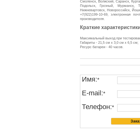
Смоленск, Волжский, Саранск, Курга
Подольск, Грозный, Мурманск, Т
Нижневартовск, Новороссийск, Йошк
+7(922)199-10-69, электронная поч
производителя.
Краткие характеристики
Максимальный выход при тестирован
Габариты - 21,5 см x 3,0 см x 6,5 см;
Ресурс батареи - 40 часов.
Имя:
*
E-mail:
*
Телефон:
*