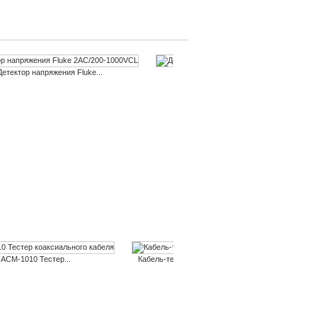
Детектор напряжения Fluke...
Детектор напряжения Fluke...
СМ-1010 Тестер...
Кабель-тестер CEM LA-1011
Тест