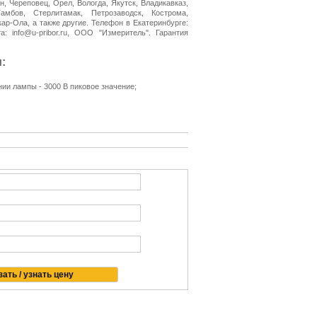
н, Череповец, Орел, Вологда, Якутск, Владикавказ,
амбов, Стерлитамак, Петрозаводск, Кострома,
ар-Ола, а также другие. Телефон в Екатеринбурге:
та: info@u-pribor.ru, ООО "Измеритель". Гарантия
:
ии лампы - 3000 В пиковое значение;