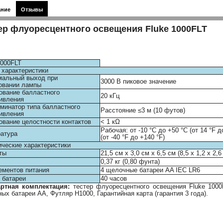
ание
Отзывы
ер флуоресцентного освещения Fluke 1000FLT
1000FLT
характеристики
мальный выход при
3000 В пиковое значение
овании лампы
ование балластного
20 кГц
ивления
минатор типа балластного
Расстояние ≤3 м (10 футов)
ивления
ование целостности контактов
< 1 кΩ
Рабочая: от -10 °C до +50 °C (от 14 °F д
атура
(от -40 °F до +140 °F)
ческие характеристики
ты
21,5 см x 3,0 см x 6,5 см (8,5 x 1,2 x 2,
0,37 кг (0,80 фунта)
ементов питания
4 щелочные батареи AA IEC LR6
 батареи
40 часов
артная комплектация:
тестер флуоресцентного освещения Fluke 1000F
ых батареи AA, Футляр H1000, Гарантийная карта (гарантия 3 года).